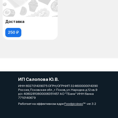
Доставка
250 ₽
ИП Салопова Ю. В.
ИНН 602701439075 ОГРН/ОГРНИП 324600000014390
Россия, Псковская обл., г. Псков, ул. Народна д.12 кв.9
р/с 40802810600006351457 АО "ТБанк" ИНН банка
7710140679
Работает на эффективном ядре
Foodpicásso
ver. 3.2