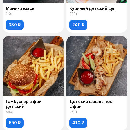
Мини-цезарь
Куриный детский суп
110 г
250 г
330 ₽
240 ₽
Гамбургер с фри
Детский шашлычок
детский
с фри
350 г
280 г
550 ₽
410 ₽