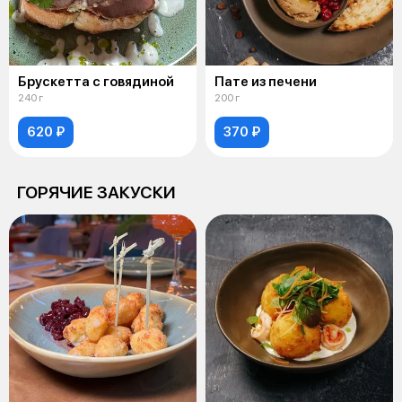
Брускетта c говядиной
Пате из печени
240 г
200 г
620 ₽
370 ₽
ГОРЯЧИЕ ЗАКУСКИ