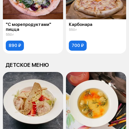
"С морепродуктами"
Карбонара
пицца
550 г
550 г
890 ₽
700 ₽
ДЕТСКОЕ МЕНЮ