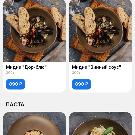
Мидии "Дор-блю"
Мидии "Винный соус"
300 г
300 г
890 ₽
890 ₽
ПАСТА