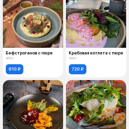
Бефстроганов с пюре
Крабовая котлета с пюре
450 г
400 г
810 ₽
720 ₽