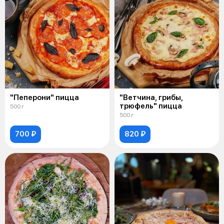
"Пеперони" пицца
"Ветчина, грибы,
трюфель" пицца
500 г
500 г
700 ₽
820 ₽