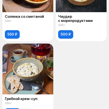
Солянка со сметаной
Чаудер
с морепродуктами
300 г
300 г
550 ₽
500 ₽
Грибной крем-суп
350 г