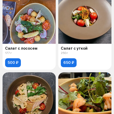
Салат с лососем
Салат с уткой
177 г
250 г
500 ₽
650 ₽