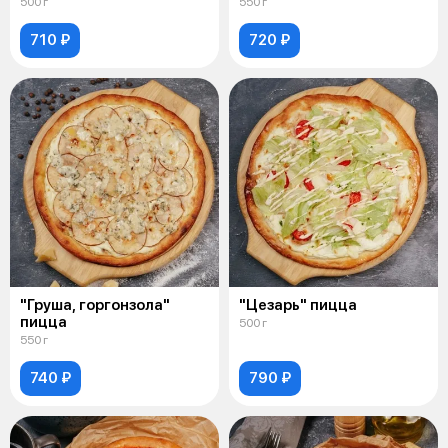
500 г
550 г
710 ₽
720 ₽
"Груша, горгонзола"
"Цезарь" пицца
пицца
500 г
550 г
740 ₽
790 ₽