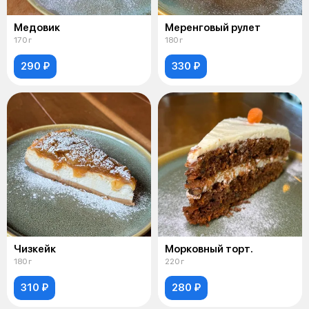
Медовик
Меренговый рулет
170 г
180 г
290 ₽
330 ₽
Чизкейк
Морковный торт.
180 г
220 г
310 ₽
280 ₽