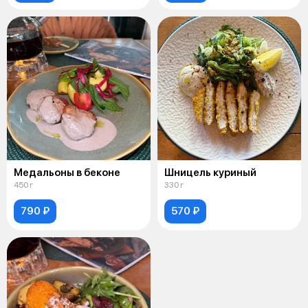
Медальоны в беконе
Шницель куриный
450 г
330 г
790 ₽
570 ₽