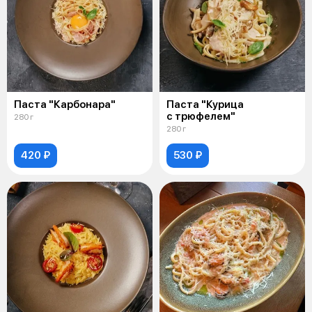
Паста "Карбонара"
Паста "Курица
с трюфелем"
280 г
280 г
420 ₽
530 ₽