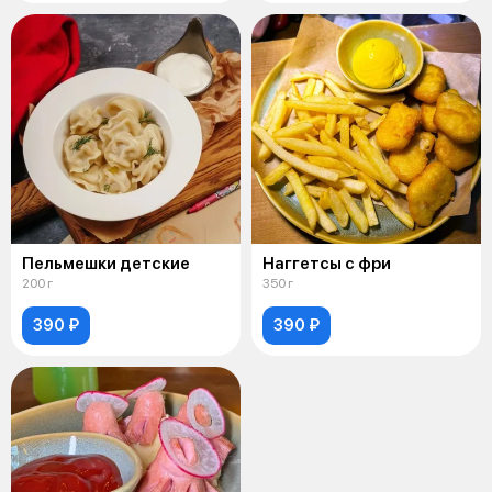
Пельмешки детские
Наггетсы с фри
200 г
350 г
390 ₽
390 ₽