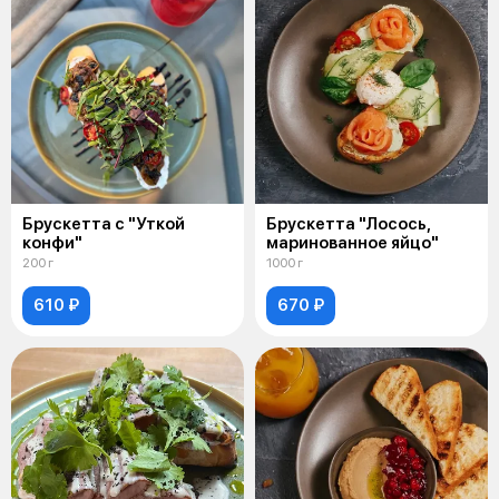
Брускетта с "Уткой
Брускетта "Лосось,
конфи"
маринованное яйцо"
200 г
1000 г
610 ₽
670 ₽