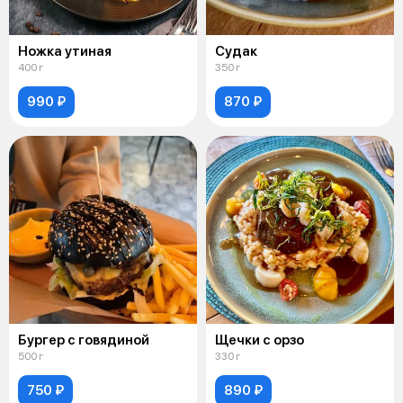
Ножка утиная
Судак
400 г
350 г
990 ₽
870 ₽
Бургер с говядиной
Щечки с орзо
500 г
330 г
750 ₽
890 ₽