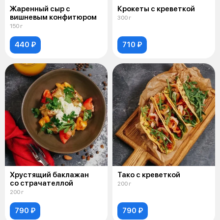
Жаренный сыр с
Крокеты с креветкой
вишневым конфитюром
300 г
150 г
440 ₽
710 ₽
Хрустящий баклажан
Тако с креветкой
со страчателлой
200 г
200 г
790 ₽
790 ₽