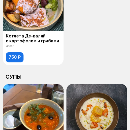
Котлета Де-валяй
с картофелем и грибами
450 г
750 ₽
СУПЫ