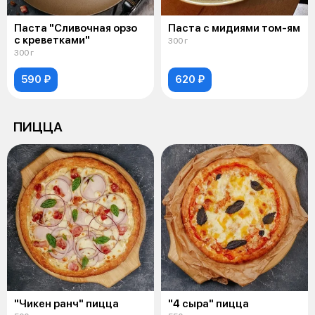
Паста "Сливочная орзо
Паста с мидиями том-ям
с креветками"
300 г
300 г
590 ₽
620 ₽
ПИЦЦА
"Чикен ранч" пицца
"4 сыра" пицца