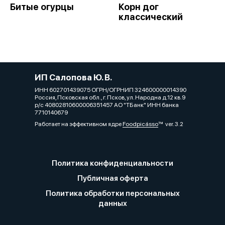
Битые огурцы
Корн дог
классический
ИП Салопова Ю. В.
ИНН 602701439075 ОГРН/ОГРНИП 324600000014390
Россия, Псковская обл., г. Псков, ул. Народна д.12 кв.9
р/с 40802810600006351457 АО "ТБанк" ИНН банка
7710140679
Работает на эффективном ядре
Foodpicásso
ver. 3.2
Политика конфиденциальности
Публичная оферта
Политика обработки персональных
данных