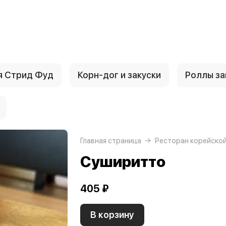
я Стрид Фуд
Корн-дог и закуски
Роллы за
Главная страница
Ресторан корейской
Суширитто
405 ₽
В корзину