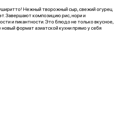
уширитто! Нежный творожный сыр, свежий огурец
эт. Завершают композицию рис, нори и
сти и пикантности. Это блюдо не только вкусное,
 новый формат азиатской кухни прямо у себя