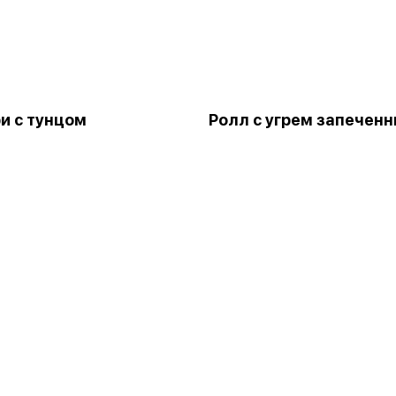
и с тунцом
Ролл с угрем запечен