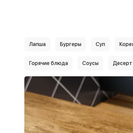
{{ textContacts }}
Лапша
Бургеры
Суп
Коре
Горячие блюда
Соусы
Десерт