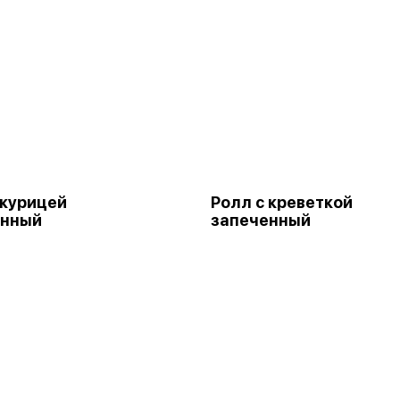
 курицей
Ролл с креветкой
енный
запеченный