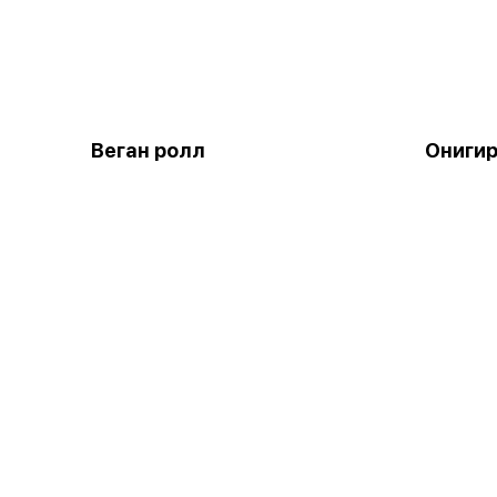
Веган ролл
Онигир