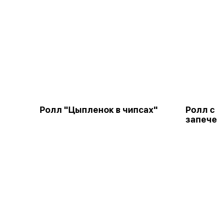
Ролл "Цыпленок в чипсах"
Ролл с
запеч