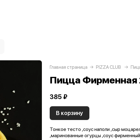
Главная страница
PIZZA CLUB
Пиц
Пицца Фирменная 
385 ₽
В корзину
Тонкое тесто ,соус наполи ,сыр моцарел
,маринованные огурцы ,соус фирменный 