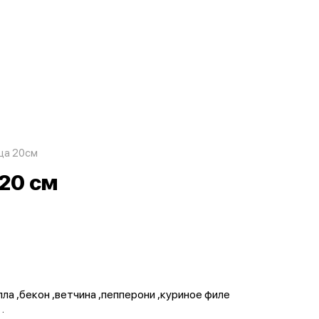
ца 20см
20 см
ла ,бекон ,ветчина ,пепперони ,куриное филе
.