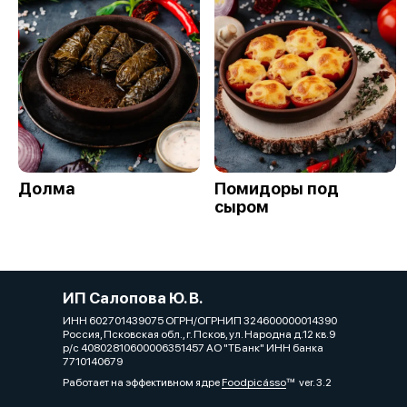
Долма
Помидоры под
сыром
ИП Салопова Ю. В.
ИНН 602701439075 ОГРН/ОГРНИП 324600000014390
Россия, Псковская обл., г. Псков, ул. Народна д.12 кв.9
р/с 40802810600006351457 АО "ТБанк" ИНН банка
7710140679
Работает на эффективном ядре
Foodpicásso
ver. 3.2