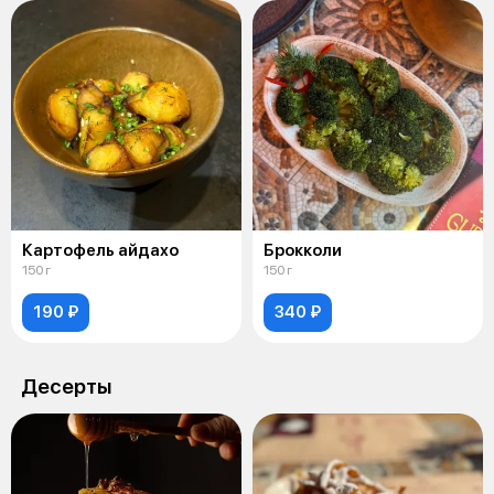
Картофель айдахо
Брокколи
150 г
150 г
190 ₽
340 ₽
Десерты