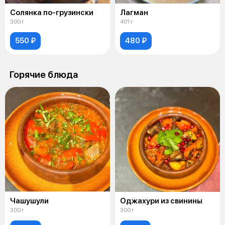
Солянка по-грузински
Лагман
300 г
401 г
550 ₽
480 ₽
Горячие блюда
Чашушули
Оджахури из свинины
300 г
300 г