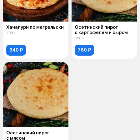
Хачапури по мегрельски
Осетинский пирог
с картофелем и сыром
400 г
550 г
640 ₽
760 ₽
Осетинский пирог
с мясом