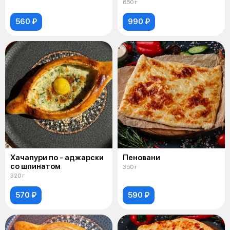
650 г
560 ₽
990 ₽
Хачапури по - аджарски
Пеновани
со шпинатом
350 г
320 г
570 ₽
590 ₽