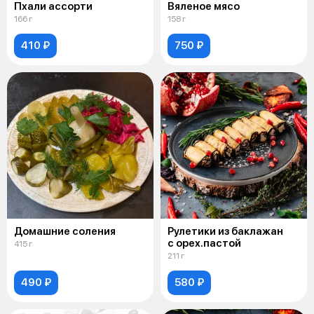
Пхали ассорти
Вяленое мясо
166 г
158 г
410 ₽
750 ₽
Домашние соления
Рулетики из баклажан
с орех.пастой
415 г
211 г
490 ₽
580 ₽