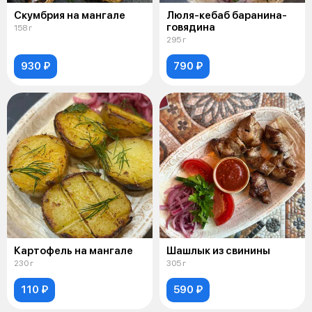
Скумбрия на мангале
Люля-кебаб баранина-
говядина
158 г
295 г
930 ₽
790 ₽
Картофель на мангале
Шашлык из свинины
230 г
305 г
110 ₽
590 ₽