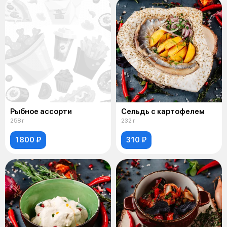
Рыбное ассорти
Сельдь с картофелем
258 г
232 г
1800 ₽
310 ₽