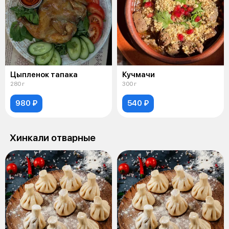
Цыпленок тапака
Кучмачи
280 г
300 г
980 ₽
540 ₽
Хинкали отварные