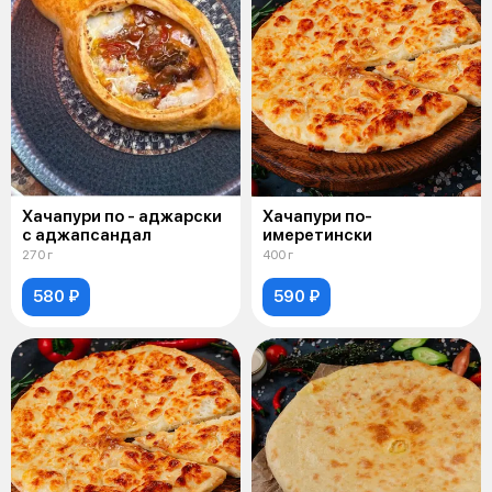
Хачапури по - аджарски
Хачапури по-
с аджапсандал
имеретински
270 г
400 г
580 ₽
590 ₽