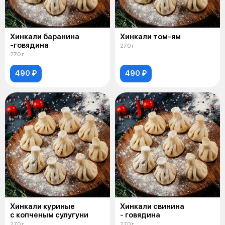
Хинкали баранина
Хинкали том-ям
-говядина
270 г
270 г
490 ₽
490 ₽
Хинкали куриные
Хинкали свинина
с копченым сулугуни
- говядина
270 г
270 г