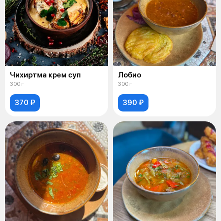
Чихиртма крем суп
Лобио
300 г
300 г
370 ₽
390 ₽