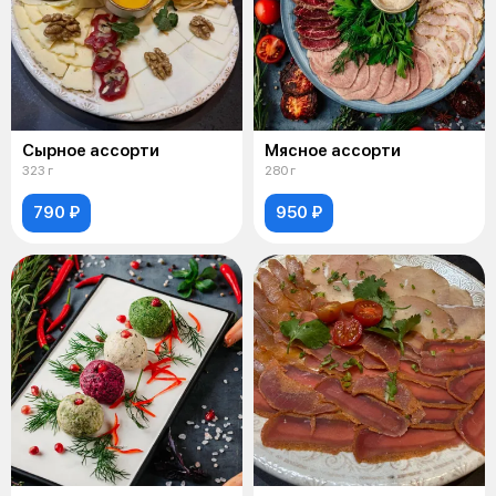
Сырное ассорти
Мясное ассорти
323 г
280 г
790 ₽
950 ₽