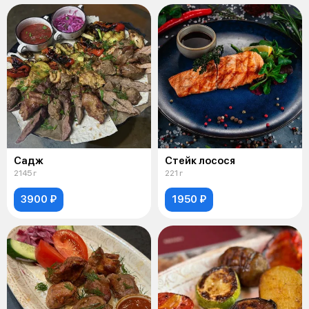
Садж
Стейк лосося
2145 г
221 г
3900 ₽
1950 ₽