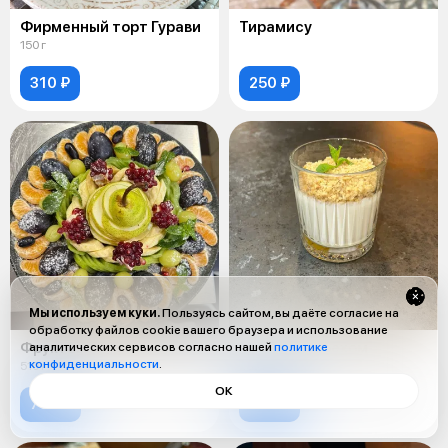
Фирменный торт Гурави
Тирамису
150 г
310 ₽
250 ₽
Мы используем куки.
Пользуясь сайтом, вы даёте согласие на
обработку файлов cookie вашего браузера и использование
Фруктовая тарелка
Мацони с орехом
аналитических сервисов согласно нашей
политике
конфиденциальности
.
510 г
283 г
ОК
750 ₽
250 ₽