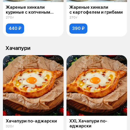
Жареные хинкали
Жареные хинкали
куриные с копченым
с картофелем и грибами
сулугуни
270 г
270 г
440 ₽
390 ₽
Хачапури
Хачапури по-аджарски
XXL Хачапури по-
аджарски
320 г