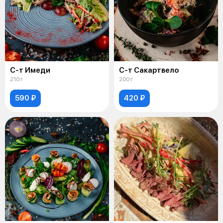
С-т Имеди
С-т Сакартвело
210 г
200 г
590 ₽
420 ₽