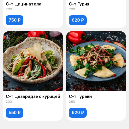
С-т Цицинатела
С-т Гурия
200 г
200 г
750 ₽
620 ₽
С-т Цезаридзе с курицей
С-т Гурави
200 г
260 г
550 ₽
620 ₽