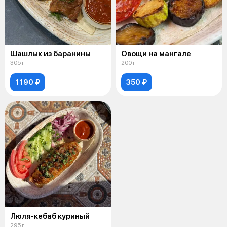
Шашлык из баранины
Овощи на мангале
305 г
200 г
1190 ₽
350 ₽
Люля-кебаб куриный
295 г