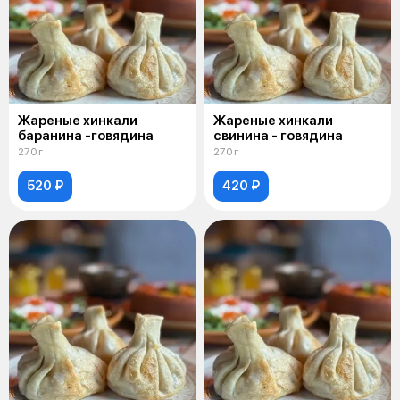
Жареные хинкали
Жареные хинкали
баранина -говядина
свинина - говядина
270 г
270 г
520 ₽
420 ₽