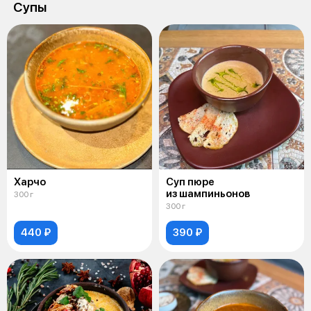
Супы
Харчо
Суп пюре
из шампиньонов
300 г
300 г
440 ₽
390 ₽