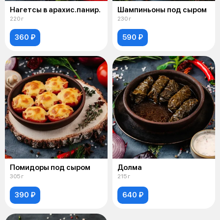
Нагетсы в арахис.панир.
Шампиньоны под сыром
220 г
230 г
360 ₽
590 ₽
Помидоры под сыром
Долма
305 г
215 г
390 ₽
640 ₽