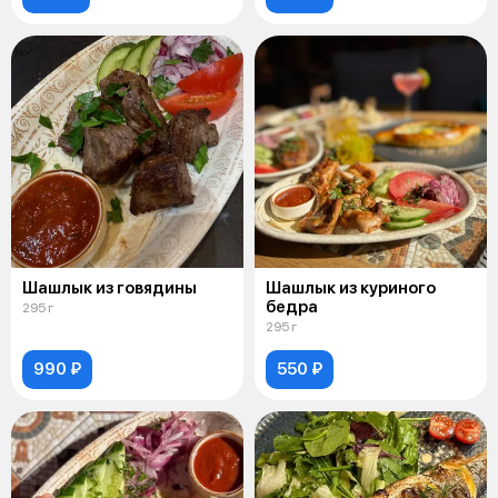
Шашлык из говядины
Шашлык из куриного
бедра
295 г
295 г
990 ₽
550 ₽