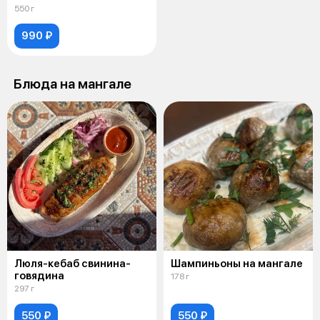
550 г
990 ₽
Блюда на мангале
Люля-кебаб свинина-
Шампиньоны на мангале
говядина
178 г
297 г
550 ₽
550 ₽