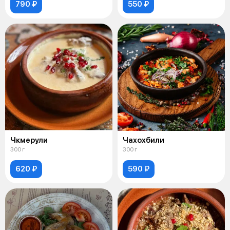
790 ₽
550 ₽
Чкмерули
Чахохбили
300 г
300 г
620 ₽
590 ₽