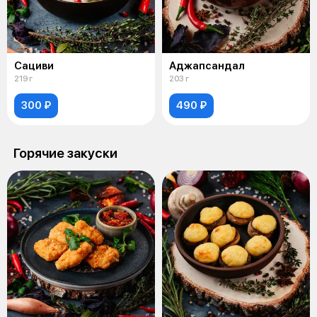
Сациви
Аджапсандал
219 г
203 г
300 ₽
490 ₽
Горячие закуски