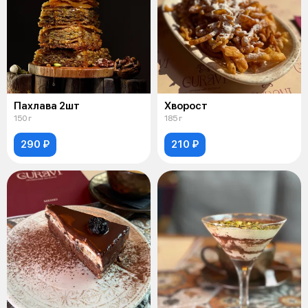
Пахлава 2шт
Хворост
150 г
185 г
290 ₽
210 ₽