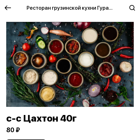
Ресторан грузинской кухни Гурави (GURAVI)
с-с Цахтон 40г
80 ₽