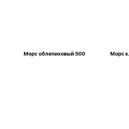
Морс облепиховый 500
Морс к