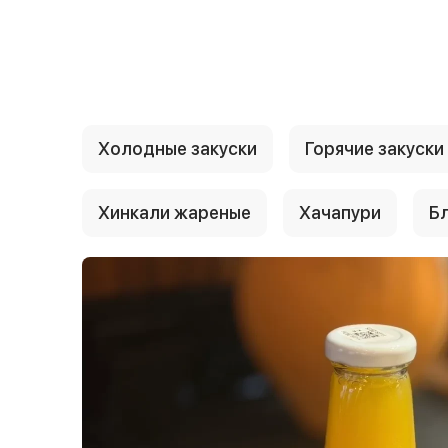
{{ textContacts }}
Холодные закуски
Горячие закуски
Хинкали жареные
Хачапури
Б