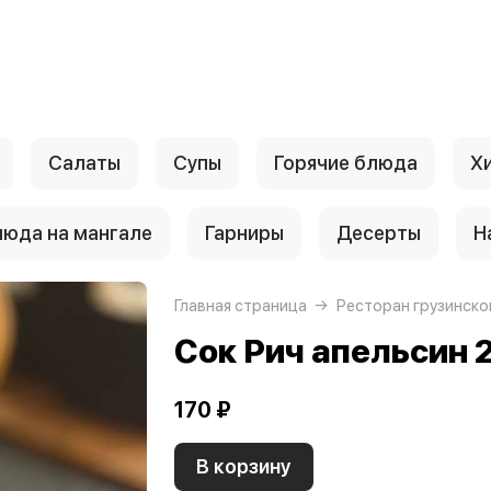
Салаты
Супы
Горячие блюда
Х
люда на мангале
Гарниры
Десерты
Н
Главная страница
Ресторан грузинской
Сок Рич апельсин 
170 ₽
В корзину