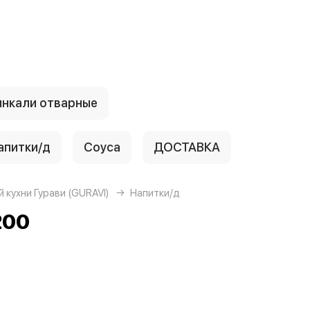
инкали отварные
апитки/д
Соуса
ДОСТАВКА
 кухни Гурави (GURAVI)
Напитки/д
200