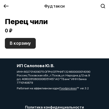
Фуд такси
Перец чили
0 ₽
В корзину
ИП Салопова Ю. В.
ИНН 602701439075 ОГРН/ОГРНИП 324600000014390
Россия, Псковская обл., г. Псков, ул. Народна д.12 кв.9
р/с 40802810600006351457 АО "ТБанк" ИНН банка
7710140679
Работает на эффективном ядре
Foodpicásso
ver. 3.2
Политика конфиденциальности