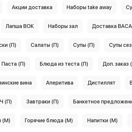
Акции доставка
Наборы take away
Су
Лапша ВОК
Наборы зал
Доставка ВАС
ски (П)
Салаты (П)
Супы (П)
Супы сез
Паста (П)
Блюда из теста (П)
Доп. заказ 
зинские вина
Аперитива
Дистиллят
Ч (П)
Завтраки (П)
Банкетное предложен
 (М)
Горячие блюда (М)
Напитки (М)