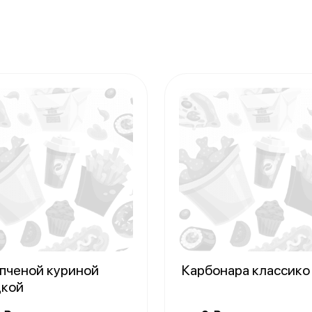
опченой куриной
Карбонара классик
дкой