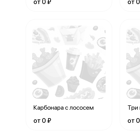
от 0 ₽
от 0
Карбонара с лососем
Три
от 0 ₽
от 0