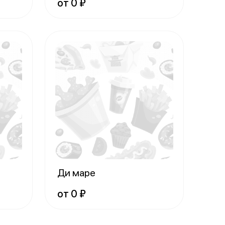
от 0 ₽
Ди маре
от 0 ₽