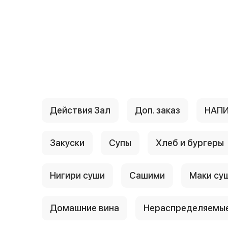
{{ textContacts }}
Действия Зал
Доп. заказ
НАП
Закуски
Супы
Хлеб и бургеры
Нигири суши
Сашими
Маки су
Домашние вина
Нераспределяемые