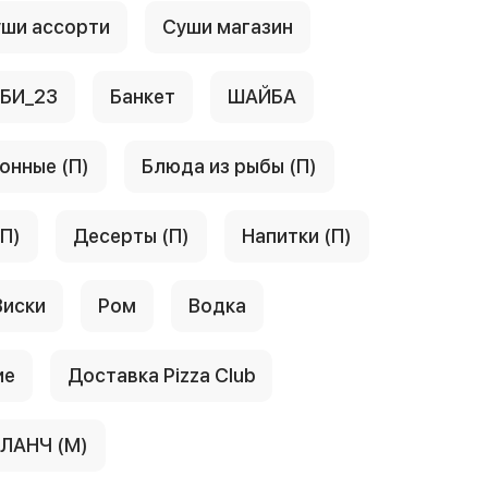
ши ассорти
Суши магазин
АБИ_23
Банкет
ШАЙБА
онные (П)
Блюда из рыбы (П)
(П)
Десерты (П)
Напитки (П)
Виски
Ром
Водка
ие
Доставка Pizza Club
ЛАНЧ (М)