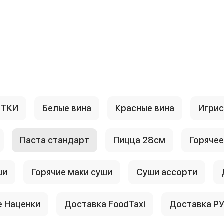
ИТКИ
Белые вина
Красные вина
Игри
Паста стандарт
Пицца 28см
Горячее
ши
Горячие маки суши
Суши ассорти
 Наценки
Доставка FoodTaxi
Доставка Р