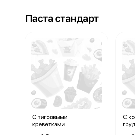
Паста стандарт
С тигровыми
С к
креветками
гру