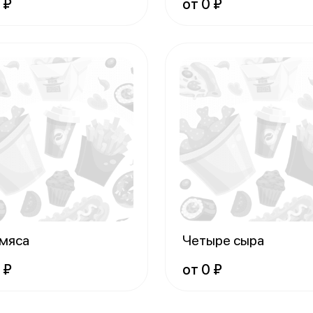
 ₽
от 0 ₽
 мяса
Четыре сыра
 ₽
от 0 ₽