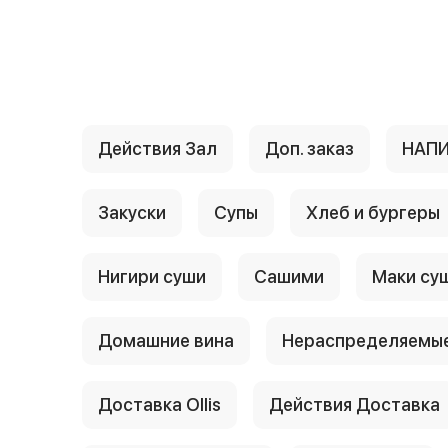
{{ textContacts }}
Действия Зал
Доп. заказ
НАП
Закуски
Супы
Хлеб и бургеры
Нигири суши
Сашими
Маки су
Домашние вина
Нераспределяемые
Доставка Ollis
Действия Доставка