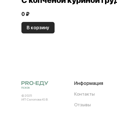
С копченой куриной гру
0 ₽
В корзину
Информация
Контакты
© 2025
ИП Салопова Ю. В.
Отзывы