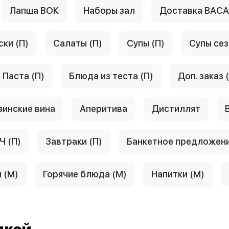
Лапша ВОК
Наборы зал
Доставка ВАС
ски (П)
Салаты (П)
Супы (П)
Супы сез
Паста (П)
Блюда из теста (П)
Доп. заказ 
зинские вина
Аперитива
Дистиллят
Ч (П)
Завтраки (П)
Банкетное предложен
 (М)
Горячие блюда (М)
Напитки (М)