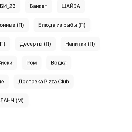
АБИ_23
Банкет
ШАЙБА
онные (П)
Блюда из рыбы (П)
(П)
Десерты (П)
Напитки (П)
Виски
Ром
Водка
ие
Доставка Pizza Club
ЛАНЧ (М)