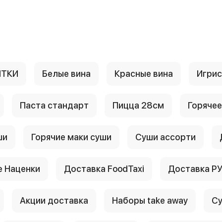
ИТКИ
Белые вина
Красные вина
Игри
Паста стандарт
Пицца 28см
Горячее
ши
Горячие маки суши
Суши ассорти
 Наценки
Доставка FoodTaxi
Доставка Р
Акции доставка
Наборы take away
Су