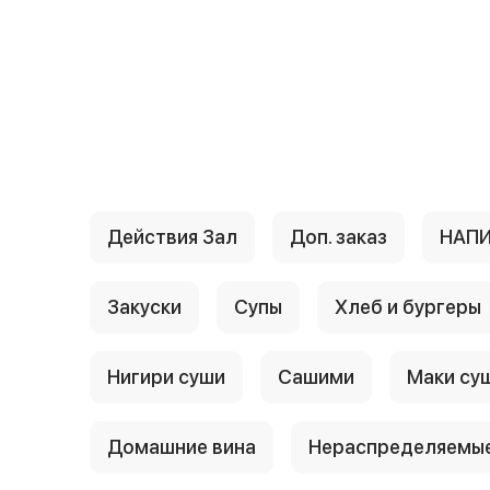
{{ textContacts }}
Действия Зал
Доп. заказ
НАП
Закуски
Супы
Хлеб и бургеры
Нигири суши
Сашими
Маки су
Домашние вина
Нераспределяемые