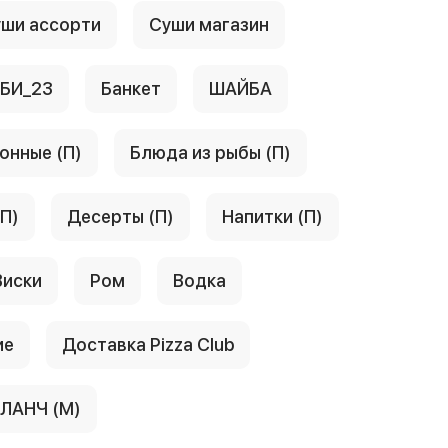
ши ассорти
Суши магазин
АБИ_23
Банкет
ШАЙБА
онные (П)
Блюда из рыбы (П)
(П)
Десерты (П)
Напитки (П)
Виски
Ром
Водка
ие
Доставка Pizza Club
ЛАНЧ (М)