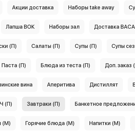
Акции доставка
Наборы take away
Су
Лапша ВОК
Наборы зал
Доставка ВАС
ски (П)
Салаты (П)
Супы (П)
Супы сез
Паста (П)
Блюда из теста (П)
Доп. заказ 
зинские вина
Аперитива
Дистиллят
Ч (П)
Завтраки (П)
Банкетное предложен
 (М)
Горячие блюда (М)
Напитки (М)