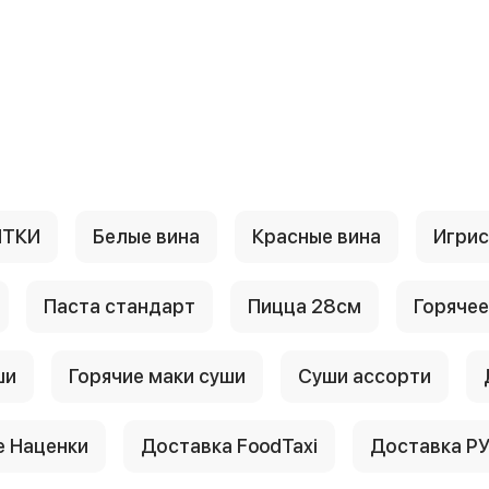
ИТКИ
Белые вина
Красные вина
Игри
Паста стандарт
Пицца 28см
Горячее
ши
Горячие маки суши
Суши ассорти
 Наценки
Доставка FoodTaxi
Доставка Р