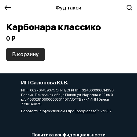
Фуд такси
Карбонара классико
0 ₽
В корзину
ИП Салопова Ю. В.
ИНН 602701439075 ОГРН/ОГРНИП 324600000014390
Россия, Псковская обл., г. Псков, ул. Народна д.12 кв.9
р/с 40802810600006351457 АО "ТБанк" ИНН банка
7710140679
Работает на эффективном ядре
Foodpicásso
ver. 3.2
Политика конфиденциальности