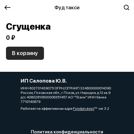
Фуд такси
Сгущенка
0 ₽
В корзину
ИП Салопова Ю. В.
ИНН 602701439075 ОГРН/ОГРНИП 324600000014390
Россия, Псковская обл., г. Псков, ул. Народна д.12 кв.9
р/с 40802810600006351457 АО "ТБанк" ИНН банка
7710140679
Работает на эффективном ядре
Foodpicásso
ver. 3.2
Политика конфиденциальности