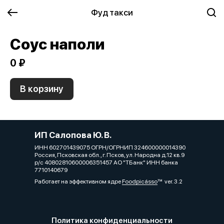
Фуд такси
Соус наполи
0 ₽
В корзину
ИП Салопова Ю. В.
ИНН 602701439075 ОГРН/ОГРНИП 324600000014390
Россия, Псковская обл., г. Псков, ул. Народна д.12 кв.9
р/с 40802810600006351457 АО "ТБанк" ИНН банка
7710140679
Работает на эффективном ядре
Foodpicásso
ver. 3.2
Политика конфиденциальности