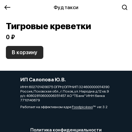
Фуд такси
Тигровые креветки
0 ₽
В корзину
ИП Салопова Ю. В.
ИНН 602701439075 ОГРН/ОГРНИП 324600000014390
Россия, Псковская обл., г. Псков, ул. Народна д.12 кв.9
р/с 40802810600006351457 АО "ТБанк" ИНН банка
7710140679
Работает на эффективном ядре
Foodpicásso
ver. 3.2
Политика конфиденциальности