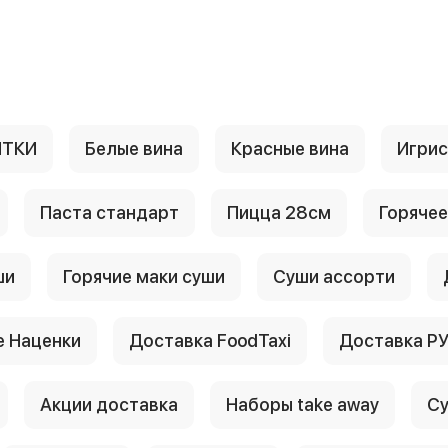
ИТКИ
Белые вина
Красные вина
Игри
Паста стандарт
Пицца 28см
Горячее
ши
Горячие маки суши
Суши ассорти
 Наценки
Доставка FoodTaxi
Доставка Р
Акции доставка
Наборы take away
Су