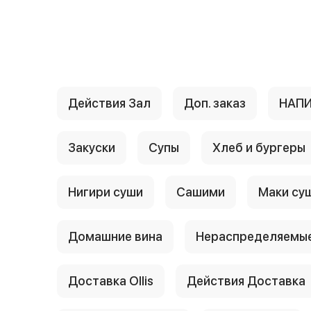
{{ textContacts }}
Действия Зал
Доп. заказ
НАП
Закуски
Супы
Хлеб и бургеры
Нигири суши
Сашими
Маки су
Домашние вина
Нераспределяемые
Доставка Ollis
Действия Доставка