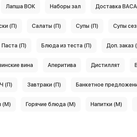
Лапша ВОК
Наборы зал
Доставка ВАС
ски (П)
Салаты (П)
Супы (П)
Супы сез
Паста (П)
Блюда из теста (П)
Доп. заказ 
зинские вина
Аперитива
Дистиллят
Ч (П)
Завтраки (П)
Банкетное предложен
 (М)
Горячие блюда (М)
Напитки (М)