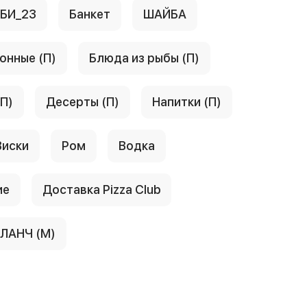
АБИ_23
Банкет
ШАЙБА
онные (П)
Блюда из рыбы (П)
(П)
Десерты (П)
Напитки (П)
Виски
Ром
Водка
ие
Доставка Pizza Club
ЛАНЧ (М)