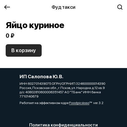
Фуд такси
Яйцо куриное
0 ₽
В корзину
ИП Салопова Ю. В.
ИНН 602701439075 ОГРН/ОГРНИП 324600000014390
Россия, Псковская обл., г. Псков, ул. Народна д.12 кв.9
р/с 40802810600006351457 АО "ТБанк" ИНН банка
7710140679
Работает на эффективном ядре
Foodpicásso
ver. 3.2
Политика конфиденциальности