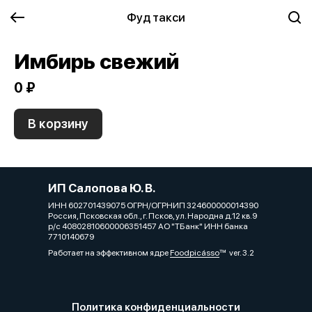
Фуд такси
Имбирь свежий
0 ₽
В корзину
ИП Салопова Ю. В.
ИНН 602701439075 ОГРН/ОГРНИП 324600000014390
Россия, Псковская обл., г. Псков, ул. Народна д.12 кв.9
р/с 40802810600006351457 АО "ТБанк" ИНН банка
7710140679
Работает на эффективном ядре
Foodpicásso
ver. 3.2
Политика конфиденциальности