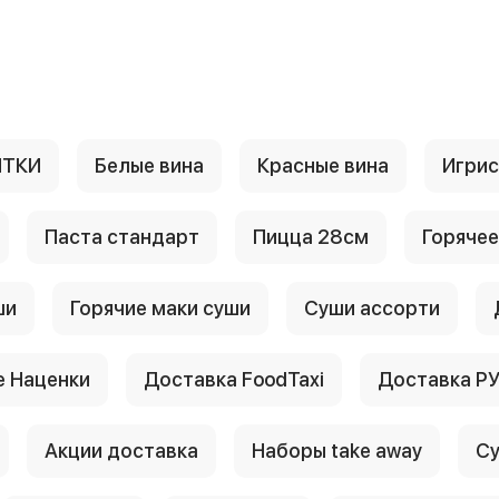
ИТКИ
Белые вина
Красные вина
Игри
Паста стандарт
Пицца 28см
Горячее
ши
Горячие маки суши
Суши ассорти
 Наценки
Доставка FoodTaxi
Доставка Р
Акции доставка
Наборы take away
Су