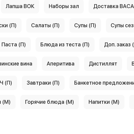
Лапша ВОК
Наборы зал
Доставка ВАС
ски (П)
Салаты (П)
Супы (П)
Супы сез
Паста (П)
Блюда из теста (П)
Доп. заказ 
зинские вина
Аперитива
Дистиллят
Ч (П)
Завтраки (П)
Банкетное предложен
 (М)
Горячие блюда (М)
Напитки (М)