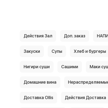
{{ textContacts }}
Действия Зал
Доп. заказ
НАП
Закуски
Супы
Хлеб и бургеры
Нигири суши
Сашими
Маки су
Домашние вина
Нераспределяемые
Доставка Ollis
Действия Доставка