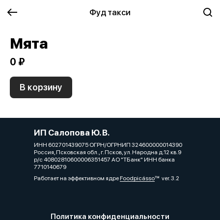
Фуд такси
Мята
0 ₽
В корзину
ИП Салопова Ю. В.
ИНН 602701439075 ОГРН/ОГРНИП 324600000014390
Россия, Псковская обл., г. Псков, ул. Народна д.12 кв.9
р/с 40802810600006351457 АО "ТБанк" ИНН банка
7710140679
Работает на эффективном ядре
Foodpicásso
ver. 3.2
Политика конфиденциальности