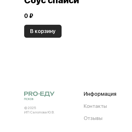
Соус спайси
0 ₽
В корзину
Информация
Контакты
© 2025
ИП Салопова Ю. В.
Отзывы