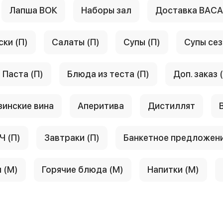
Лапша ВОК
Наборы зал
Доставка ВАС
ски (П)
Салаты (П)
Супы (П)
Супы сез
Паста (П)
Блюда из теста (П)
Доп. заказ 
зинские вина
Аперитива
Дистиллят
Ч (П)
Завтраки (П)
Банкетное предложен
 (М)
Горячие блюда (М)
Напитки (М)