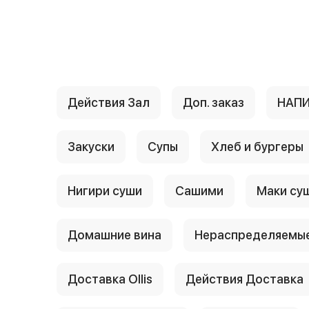
{{ textContacts }}
Действия Зал
Доп. заказ
НАП
Закуски
Супы
Хлеб и бургеры
Нигири суши
Сашими
Маки су
Домашние вина
Нераспределяемые
Доставка Ollis
Действия Доставка