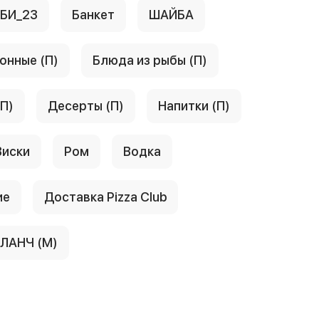
АБИ_23
Банкет
ШАЙБА
онные (П)
Блюда из рыбы (П)
(П)
Десерты (П)
Напитки (П)
Виски
Ром
Водка
ие
Доставка Pizza Club
ЛАНЧ (М)