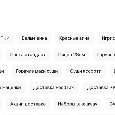
ИТКИ
Белые вина
Красные вина
Игри
Паста стандарт
Пицца 28см
Горячее
ши
Горячие маки суши
Суши ассорти
 Наценки
Доставка FoodTaxi
Доставка Р
Акции доставка
Наборы take away
Су