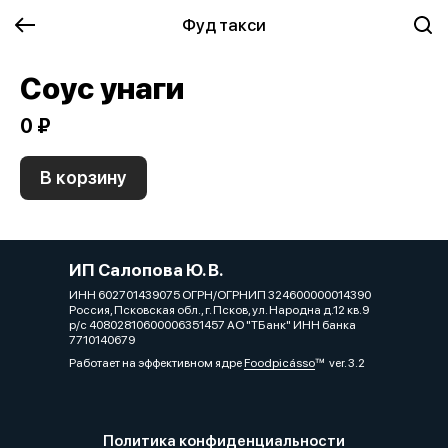
Фуд такси
Соус унаги
0 ₽
В корзину
ИП Салопова Ю. В.
ИНН 602701439075 ОГРН/ОГРНИП 324600000014390
Россия, Псковская обл., г. Псков, ул. Народна д.12 кв.9
р/с 40802810600006351457 АО "ТБанк" ИНН банка
7710140679
Работает на эффективном ядре
Foodpicásso
ver. 3.2
Политика конфиденциальности