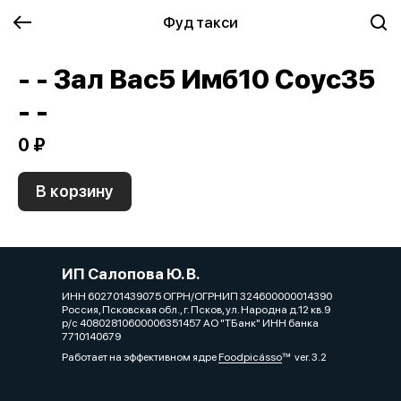
Фуд такси
- - Зал Вас5 Имб10 Соус35
- -
0 ₽
В корзину
ИП Салопова Ю. В.
ИНН 602701439075 ОГРН/ОГРНИП 324600000014390
Россия, Псковская обл., г. Псков, ул. Народна д.12 кв.9
р/с 40802810600006351457 АО "ТБанк" ИНН банка
7710140679
Работает на эффективном ядре
Foodpicásso
ver. 3.2