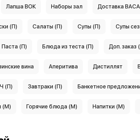
Лапша ВОК
Наборы зал
Доставка ВАС
ски (П)
Салаты (П)
Супы (П)
Супы сез
Паста (П)
Блюда из теста (П)
Доп. заказ 
зинские вина
Аперитива
Дистиллят
Ч (П)
Завтраки (П)
Банкетное предложен
 (М)
Горячие блюда (М)
Напитки (М)