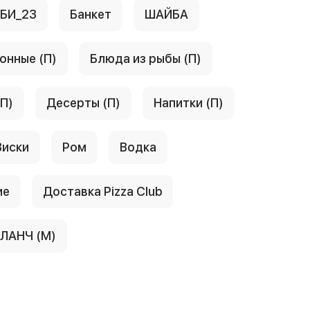
АБИ_23
Банкет
ШАЙБА
онные (П)
Блюда из рыбы (П)
(П)
Десерты (П)
Напитки (П)
Виски
Ром
Водка
ие
Доставка Pizza Club
ЛАНЧ (М)