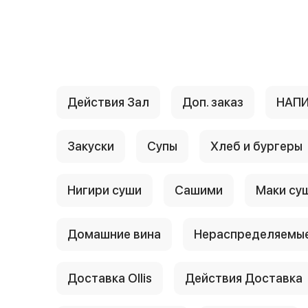
{{ textContacts }}
Действия Зал
Доп. заказ
НАП
Закуски
Супы
Хлеб и бургеры
Нигири суши
Сашими
Маки су
Домашние вина
Нераспределяемые
Доставка Ollis
Действия Доставка