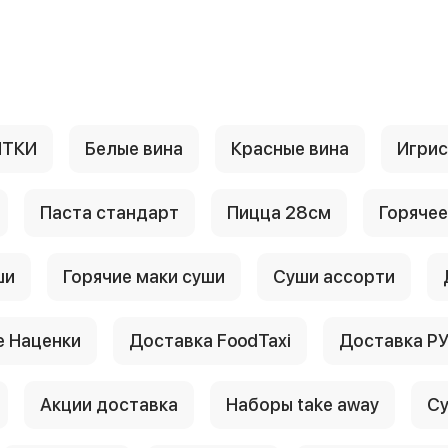
ИТКИ
Белые вина
Красные вина
Игри
Паста стандарт
Пицца 28см
Горячее
ши
Горячие маки суши
Суши ассорти
 Наценки
Доставка FoodTaxi
Доставка Р
Акции доставка
Наборы take away
Су