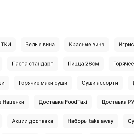
ИТКИ
Белые вина
Красные вина
Игри
Паста стандарт
Пицца 28см
Горячее
ши
Горячие маки суши
Суши ассорти
 Наценки
Доставка FoodTaxi
Доставка Р
Акции доставка
Наборы take away
Су