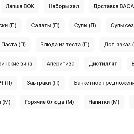
Лапша ВОК
Наборы зал
Доставка ВАС
ски (П)
Салаты (П)
Супы (П)
Супы сез
Паста (П)
Блюда из теста (П)
Доп. заказ 
зинские вина
Аперитива
Дистиллят
Ч (П)
Завтраки (П)
Банкетное предложен
 (М)
Горячие блюда (М)
Напитки (М)