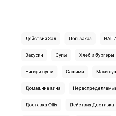
{{ textContacts }}
Действия Зал
Доп. заказ
НАП
Закуски
Супы
Хлеб и бургеры
Нигири суши
Сашими
Маки су
Домашние вина
Нераспределяемые
Доставка Ollis
Действия Доставка