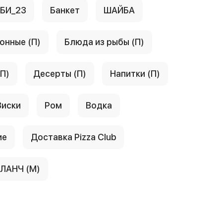
АБИ_23
Банкет
ШАЙБА
онные (П)
Блюда из рыбы (П)
(П)
Десерты (П)
Напитки (П)
Виски
Ром
Водка
ие
Доставка Pizza Club
ЛАНЧ (М)