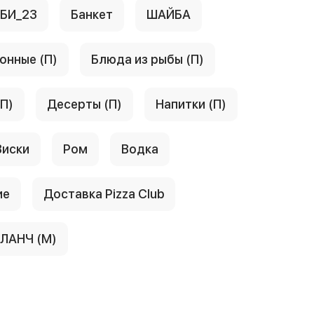
АБИ_23
Банкет
ШАЙБА
онные (П)
Блюда из рыбы (П)
(П)
Десерты (П)
Напитки (П)
Виски
Ром
Водка
ие
Доставка Pizza Club
ЛАНЧ (М)