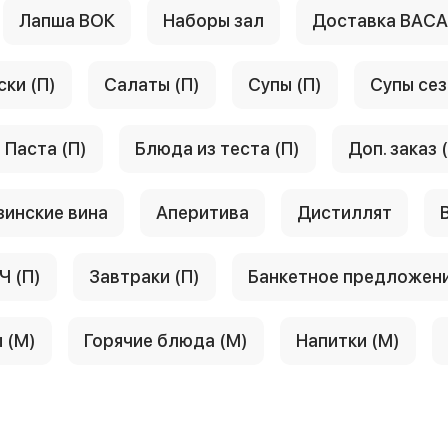
Лапша ВОК
Наборы зал
Доставка ВАС
ски (П)
Салаты (П)
Супы (П)
Супы сез
Паста (П)
Блюда из теста (П)
Доп. заказ 
зинские вина
Аперитива
Дистиллят
Ч (П)
Завтраки (П)
Банкетное предложен
 (М)
Горячие блюда (М)
Напитки (М)