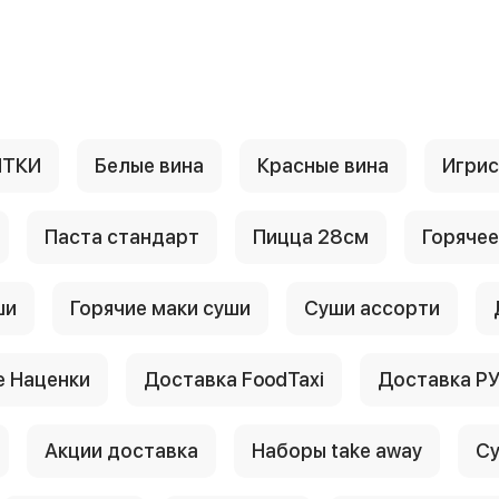
ИТКИ
Белые вина
Красные вина
Игри
Паста стандарт
Пицца 28см
Горячее
ши
Горячие маки суши
Суши ассорти
 Наценки
Доставка FoodTaxi
Доставка Р
Акции доставка
Наборы take away
Су