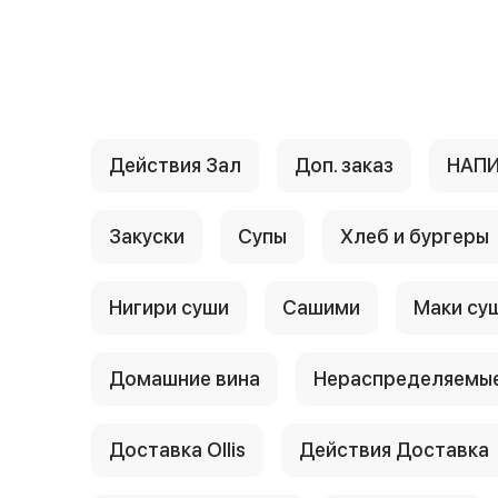
{{ textContacts }}
Действия Зал
Доп. заказ
НАП
Закуски
Супы
Хлеб и бургеры
Нигири суши
Сашими
Маки су
Домашние вина
Нераспределяемые
Доставка Ollis
Действия Доставка