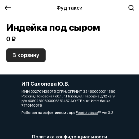
Фуд такси
Индейка под сыром
0 ₽
В корзину
ИП Салопова Ю. В.
ИНН 602701439075 ОГРН/ОГРНИП 324600000014390
Россия, Псковская обл., г. Псков, ул. Народна д.12 кв.9
р/с 40802810600006351457 АО "ТБанк" ИНН банка
7710140679
Работает на эффективном ядре
Foodpicásso
ver. 3.2
Политика конфиденциальности