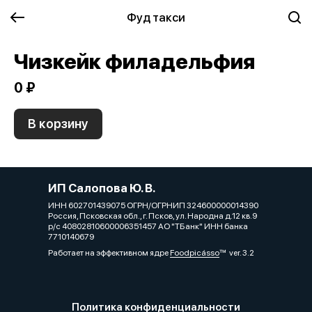
Фуд такси
Чизкейк филадельфия
0 ₽
В корзину
ИП Салопова Ю. В.
ИНН 602701439075 ОГРН/ОГРНИП 324600000014390
Россия, Псковская обл., г. Псков, ул. Народна д.12 кв.9
р/с 40802810600006351457 АО "ТБанк" ИНН банка
7710140679
Работает на эффективном ядре
Foodpicásso
ver. 3.2
Политика конфиденциальности