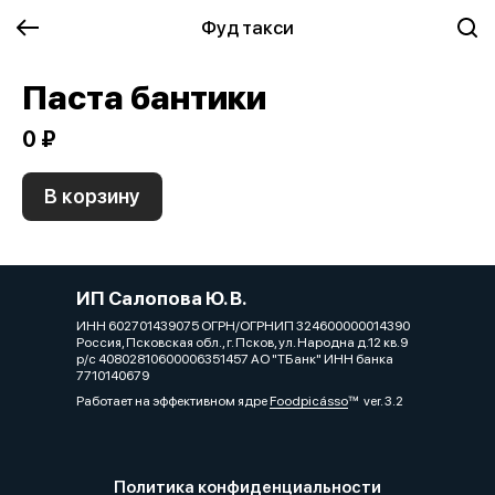
Фуд такси
Паста бантики
0 ₽
В корзину
ИП Салопова Ю. В.
ИНН 602701439075 ОГРН/ОГРНИП 324600000014390
Россия, Псковская обл., г. Псков, ул. Народна д.12 кв.9
р/с 40802810600006351457 АО "ТБанк" ИНН банка
7710140679
Работает на эффективном ядре
Foodpicásso
ver. 3.2
Политика конфиденциальности