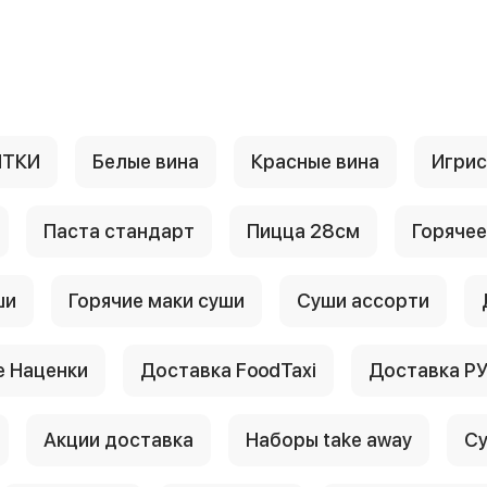
ИТКИ
Белые вина
Красные вина
Игри
Паста стандарт
Пицца 28см
Горячее
ши
Горячие маки суши
Суши ассорти
 Наценки
Доставка FoodTaxi
Доставка Р
Акции доставка
Наборы take away
Су