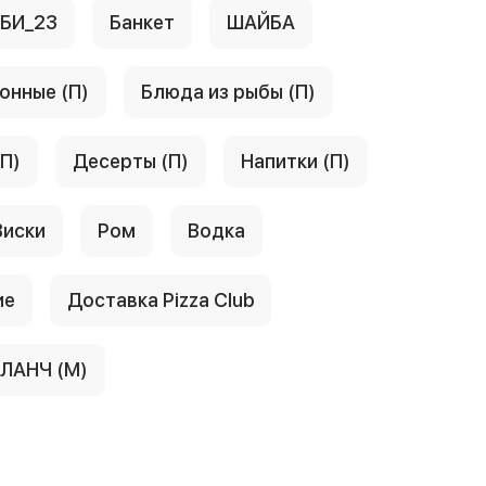
АБИ_23
Банкет
ШАЙБА
онные (П)
Блюда из рыбы (П)
(П)
Десерты (П)
Напитки (П)
Виски
Ром
Водка
ие
Доставка Pizza Club
ЛАНЧ (М)