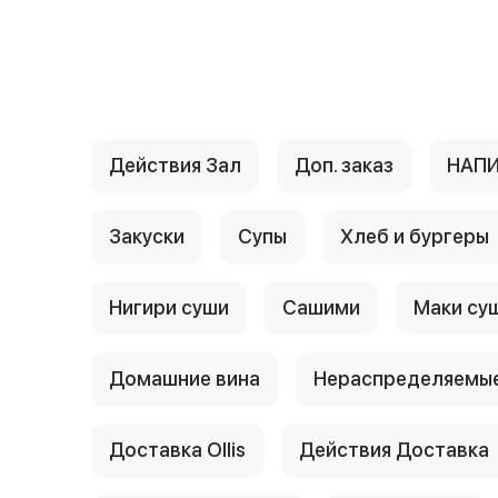
{{ textContacts }}
Действия Зал
Доп. заказ
НАП
Закуски
Супы
Хлеб и бургеры
Нигири суши
Сашими
Маки су
Домашние вина
Нераспределяемые
Доставка Ollis
Действия Доставка