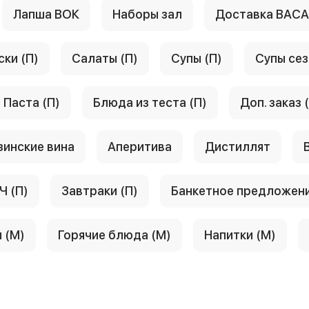
Лапша ВОК
Наборы зал
Доставка ВАС
ски (П)
Салаты (П)
Супы (П)
Супы сез
Паста (П)
Блюда из теста (П)
Доп. заказ 
зинские вина
Аперитива
Дистиллят
Ч (П)
Завтраки (П)
Банкетное предложен
 (М)
Горячие блюда (М)
Напитки (М)