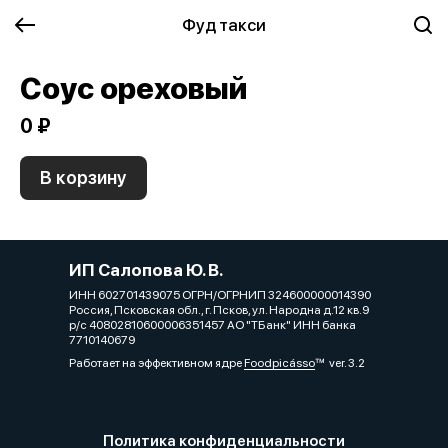
Фуд такси
Соус ореховый
0 ₽
В корзину
ИП Салопова Ю. В.
ИНН 602701439075 ОГРН/ОГРНИП 324600000014390
Россия, Псковская обл., г. Псков, ул. Народна д.12 кв.9
р/с 40802810600006351457 АО "ТБанк" ИНН банка
7710140679
Работает на эффективном ядре
Foodpicásso
ver. 3.2
Политика конфиденциальности