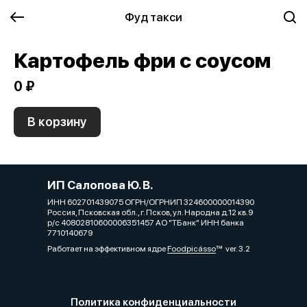
Фуд такси
Картофель фри с соусом
0 ₽
В корзину
ИП Салопова Ю. В.
ИНН 602701439075 ОГРН/ОГРНИП 324600000014390
Россия, Псковская обл., г. Псков, ул. Народна д.12 кв.9
р/с 40802810600006351457 АО "ТБанк" ИНН банка
7710140679
Работает на эффективном ядре
Foodpicásso
ver. 3.2
Политика конфиденциальности