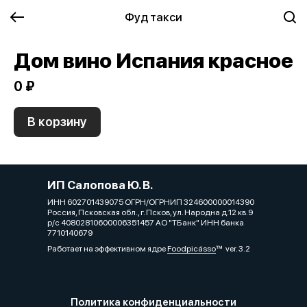
Фуд такси
Дом вино Испания красное
0 ₽
В корзину
ИП Салопова Ю. В.
ИНН 602701439075 ОГРН/ОГРНИП 324600000014390
Россия, Псковская обл., г. Псков, ул. Народна д.12 кв.9
р/с 40802810600006351457 АО "ТБанк" ИНН банка
7710140679
Работает на эффективном ядре
Foodpicásso
ver. 3.2
Политика конфиденциальности