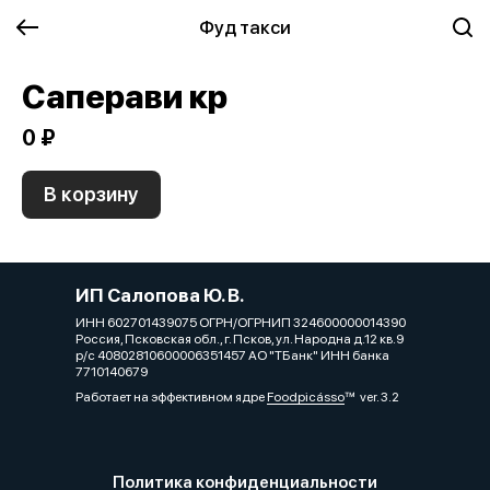
Фуд такси
Саперави кр
0 ₽
В корзину
ИП Салопова Ю. В.
ИНН 602701439075 ОГРН/ОГРНИП 324600000014390
Россия, Псковская обл., г. Псков, ул. Народна д.12 кв.9
р/с 40802810600006351457 АО "ТБанк" ИНН банка
7710140679
Работает на эффективном ядре
Foodpicásso
ver. 3.2
Политика конфиденциальности