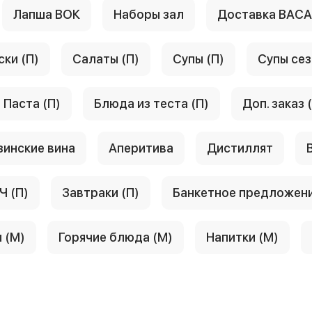
Лапша ВОК
Наборы зал
Доставка ВАС
ски (П)
Салаты (П)
Супы (П)
Супы сез
Паста (П)
Блюда из теста (П)
Доп. заказ 
зинские вина
Аперитива
Дистиллят
Ч (П)
Завтраки (П)
Банкетное предложен
 (М)
Горячие блюда (М)
Напитки (М)