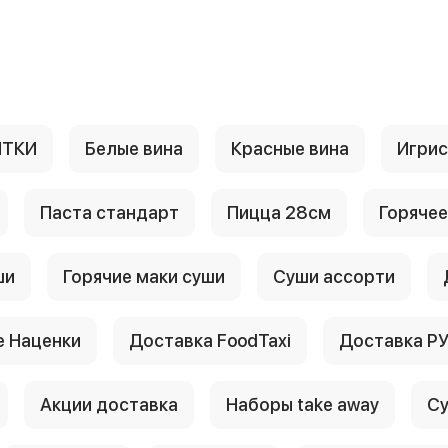
ИТКИ
Белые вина
Красные вина
Игри
Паста стандарт
Пицца 28см
Горячее
ши
Горячие маки суши
Суши ассорти
 Наценки
Доставка FoodTaxi
Доставка Р
Акции доставка
Наборы take away
Су