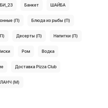
АБИ_23
Банкет
ШАЙБА
онные (П)
Блюда из рыбы (П)
(П)
Десерты (П)
Напитки (П)
Виски
Ром
Водка
ие
Доставка Pizza Club
ЛАНЧ (М)