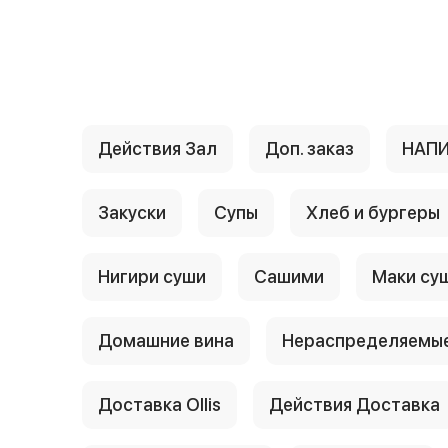
{{ textContacts }}
Действия Зал
Доп. заказ
НАП
Закуски
Супы
Хлеб и бургеры
Нигири суши
Сашими
Маки су
Домашние вина
Нераспределяемые
Доставка Ollis
Действия Доставка