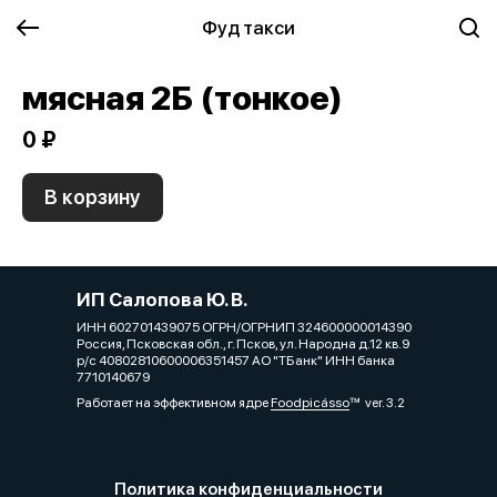
Фуд такси
мясная 2Б (тонкое)
0 ₽
В корзину
ИП Салопова Ю. В.
ИНН 602701439075 ОГРН/ОГРНИП 324600000014390
Россия, Псковская обл., г. Псков, ул. Народна д.12 кв.9
р/с 40802810600006351457 АО "ТБанк" ИНН банка
7710140679
Работает на эффективном ядре
Foodpicásso
ver. 3.2
Политика конфиденциальности