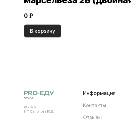
марсельеза 2Б (двойна
0 ₽
В корзину
Информация
Контакты
© 2025
ИП Салопова Ю. В.
Отзывы