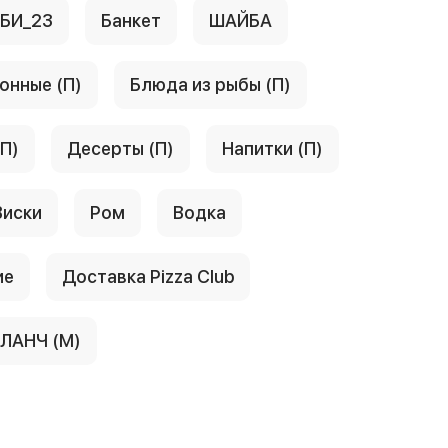
АБИ_23
Банкет
ШАЙБА
онные (П)
Блюда из рыбы (П)
(П)
Десерты (П)
Напитки (П)
Виски
Ром
Водка
ие
Доставка Pizza Club
ЛАНЧ (М)