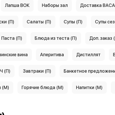
Лапша ВОК
Наборы зал
Доставка ВАС
ски (П)
Салаты (П)
Супы (П)
Супы сез
Паста (П)
Блюда из теста (П)
Доп. заказ 
зинские вина
Аперитива
Дистиллят
Ч (П)
Завтраки (П)
Банкетное предложен
 (М)
Горячие блюда (М)
Напитки (М)