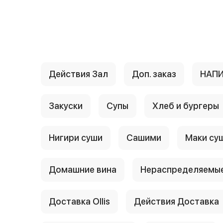
{{ textContacts }}
Действия Зал
Доп. заказ
НАП
Закуски
Супы
Хлеб и бургеры
Нигири суши
Сашими
Маки су
Домашние вина
Нераспределяемые
Доставка Ollis
Действия Доставка