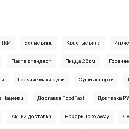
ИТКИ
Белые вина
Красные вина
Игри
Паста стандарт
Пицца 28см
Горячее
ши
Горячие маки суши
Суши ассорти
 Наценки
Доставка FoodTaxi
Доставка Р
Акции доставка
Наборы take away
Су