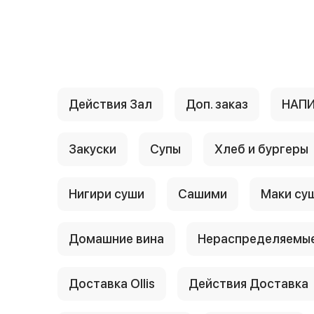
{{ textContacts }}
Действия Зал
Доп. заказ
НАП
Закуски
Супы
Хлеб и бургеры
Нигири суши
Сашими
Маки су
Домашние вина
Нераспределяемые
Доставка Ollis
Действия Доставка