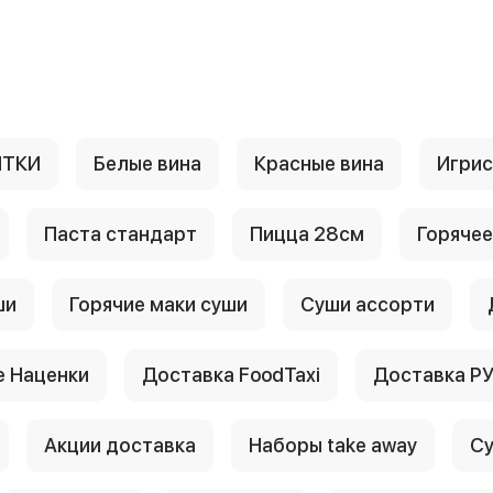
ИТКИ
Белые вина
Красные вина
Игри
Паста стандарт
Пицца 28см
Горячее
ши
Горячие маки суши
Суши ассорти
 Наценки
Доставка FoodTaxi
Доставка Р
Акции доставка
Наборы take away
Су