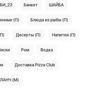
АБИ_23
Банкет
ШАЙБА
онные (П)
Блюда из рыбы (П)
(П)
Десерты (П)
Напитки (П)
Виски
Ром
Водка
ие
Доставка Pizza Club
ЛАНЧ (М)