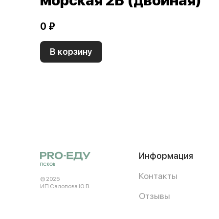
морская 2Б (двойная)
0 ₽
В корзину
Информация
Контакты
© 2025
ИП Салопова Ю. В.
Отзывы