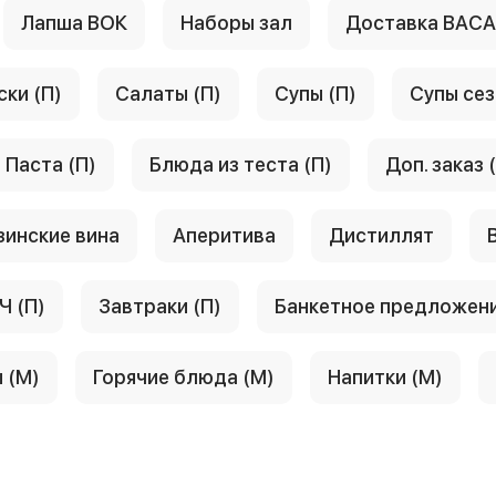
Лапша ВОК
Наборы зал
Доставка ВАС
ски (П)
Салаты (П)
Супы (П)
Супы сез
Паста (П)
Блюда из теста (П)
Доп. заказ 
зинские вина
Аперитива
Дистиллят
Ч (П)
Завтраки (П)
Банкетное предложен
 (М)
Горячие блюда (М)
Напитки (М)