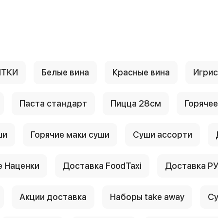
ИТКИ
Белые вина
Красные вина
Игри
Паста стандарт
Пицца 28см
Горячее
ши
Горячие маки суши
Суши ассорти
 Наценки
Доставка FoodTaxi
Доставка Р
Акции доставка
Наборы take away
Су