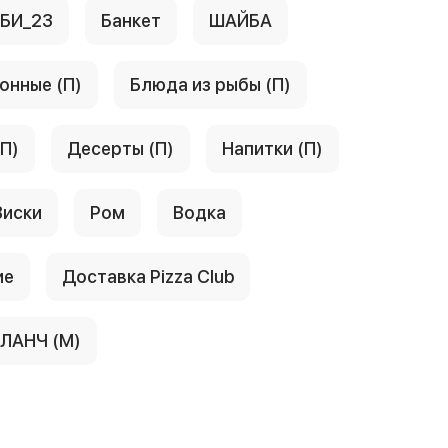
АБИ_23
Банкет
ШАЙБА
онные (П)
Блюда из рыбы (П)
(П)
Десерты (П)
Напитки (П)
Виски
Ром
Водка
ие
Доставка Pizza Club
ЛАНЧ (М)