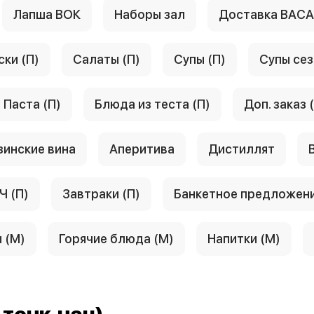
Лапша ВОК
Наборы зал
Доставка ВАС
ски (П)
Салаты (П)
Супы (П)
Супы сез
Паста (П)
Блюда из теста (П)
Доп. заказ 
зинские вина
Аперитива
Дистиллят
Ч (П)
Завтраки (П)
Банкетное предложен
 (М)
Горячие блюда (М)
Напитки (М)