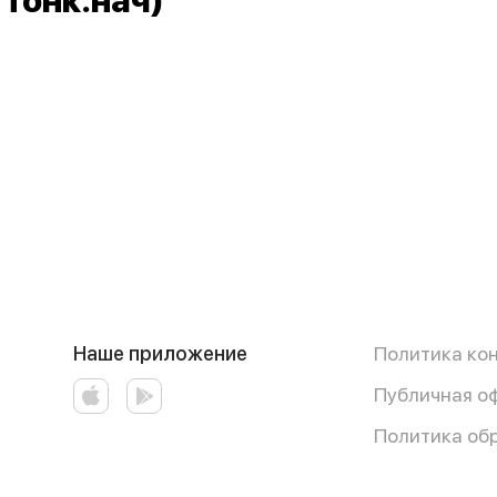
 тонк.нач)
Наше приложение
Политика ко
Публичная о
Политика об