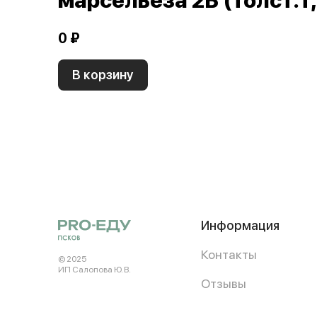
марсельеза 2Б (толст.т,
0 ₽
В корзину
Информация
Контакты
© 2025
ИП Салопова Ю. В.
Отзывы