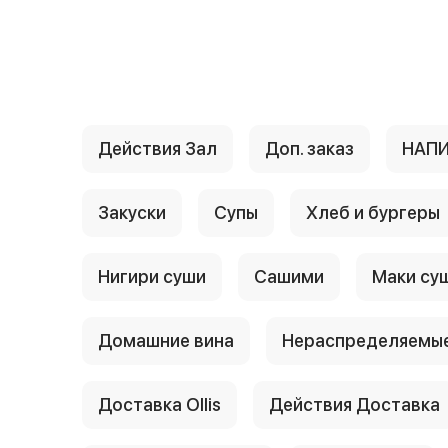
{{ textContacts }}
Действия Зал
Доп. заказ
НАП
Закуски
Супы
Хлеб и бургеры
Нигири суши
Сашими
Маки су
Домашние вина
Нераспределяемые
Доставка Ollis
Действия Доставка