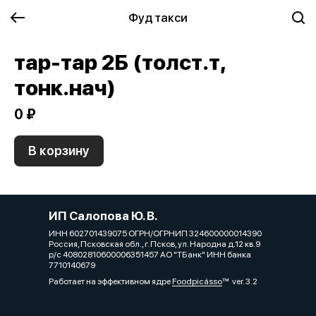
Фуд такси
тар-тар 2Б (толст.т,
тонк.нач)
0 ₽
В корзину
ИП Салопова Ю. В.
ИНН 602701439075 ОГРН/ОГРНИП 324600000014390
Россия, Псковская обл., г. Псков, ул. Народна д.12 кв.9
р/с 40802810600006351457 АО "ТБанк" ИНН банка
7710140679
Работает на эффективном ядре
Foodpicásso
ver. 3.2