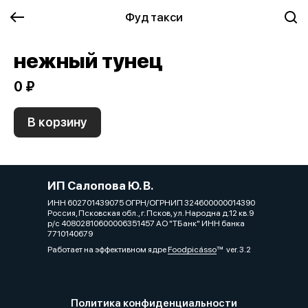
Фуд такси
нежный тунец
0 ₽
В корзину
ИП Салопова Ю. В.
ИНН 602701439075 ОГРН/ОГРНИП 324600000014390
Россия, Псковская обл., г. Псков, ул. Народна д.12 кв.9
р/с 40802810600006351457 АО "ТБанк" ИНН банка
7710140679
Работает на эффективном ядре
Foodpicásso
ver. 3.2
Политика конфиденциальности