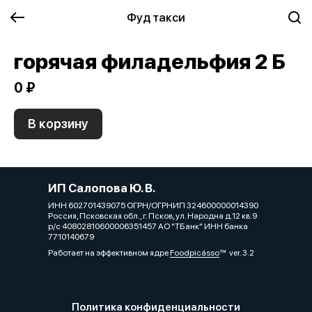
Фуд такси
горячая филадельфия 2 Б
0 ₽
В корзину
ИП Салопова Ю. В.
ИНН 602701439075 ОГРН/ОГРНИП 324600000014390
Россия, Псковская обл., г. Псков, ул. Народна д.12 кв.9
р/с 40802810600006351457 АО "ТБанк" ИНН банка
7710140679
Работает на эффективном ядре
Foodpicásso
ver. 3.2
Политика конфиденциальности