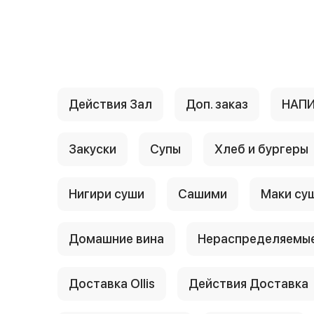
{{ textContacts }}
Действия Зал
Доп. заказ
НАП
Закуски
Супы
Хлеб и бургеры
Нигири суши
Сашими
Маки су
Домашние вина
Нераспределяемые
Доставка Ollis
Действия Доставка