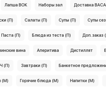
Лапша ВОК
Наборы зал
Доставка ВАС
ски (П)
Салаты (П)
Супы (П)
Супы сез
Паста (П)
Блюда из теста (П)
Доп. заказ 
зинские вина
Аперитива
Дистиллят
Ч (П)
Завтраки (П)
Банкетное предложен
 (М)
Горячие блюда (М)
Напитки (М)