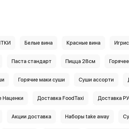
ИТКИ
Белые вина
Красные вина
Игри
Паста стандарт
Пицца 28см
Горячее
ши
Горячие маки суши
Суши ассорти
 Наценки
Доставка FoodTaxi
Доставка Р
Акции доставка
Наборы take away
Су