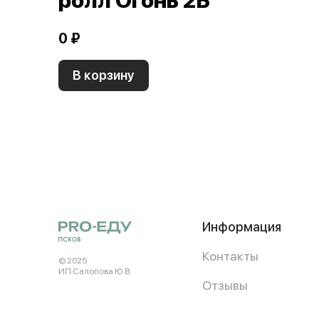
ролл Огонь 2Б
0 ₽
В корзину
Информация
Контакты
© 2025
ИП Салопова Ю. В.
Отзывы