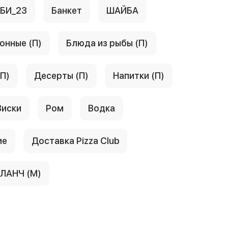
АБИ_23
Банкет
ШАЙБА
онные (П)
Блюда из рыбы (П)
(П)
Десерты (П)
Напитки (П)
Виски
Ром
Водка
ие
Доставка Pizza Club
ЛАНЧ (М)