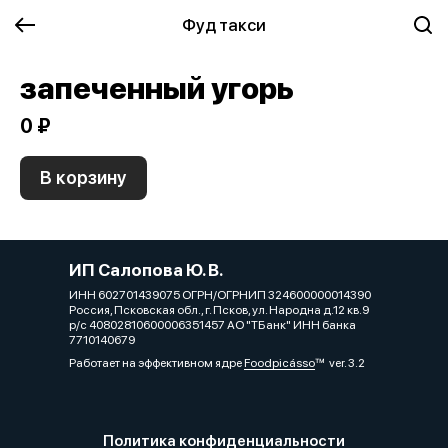
Фуд такси
запеченный угорь
0 ₽
В корзину
ИП Салопова Ю. В.
ИНН 602701439075 ОГРН/ОГРНИП 324600000014390
Россия, Псковская обл., г. Псков, ул. Народна д.12 кв.9
р/с 40802810600006351457 АО "ТБанк" ИНН банка
7710140679
Работает на эффективном ядре
Foodpicásso
ver. 3.2
Политика конфиденциальности