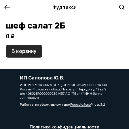
Фуд такси
шеф салат 2Б
0 ₽
В корзину
ИП Салопова Ю. В.
ИНН 602701439075 ОГРН/ОГРНИП 324600000014390
Россия, Псковская обл., г. Псков, ул. Народна д.12 кв.9
р/с 40802810600006351457 АО "ТБанк" ИНН банка
7710140679
Работает на эффективном ядре
Foodpicásso
ver. 3.2
Политика конфиденциальности