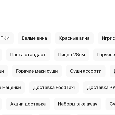
ИТКИ
Белые вина
Красные вина
Игри
Паста стандарт
Пицца 28см
Горячее
ши
Горячие маки суши
Суши ассорти
 Наценки
Доставка FoodTaxi
Доставка Р
Акции доставка
Наборы take away
Су