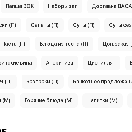
Лапша ВОК
Наборы зал
Доставка ВАС
ски (П)
Салаты (П)
Супы (П)
Супы сез
Паста (П)
Блюда из теста (П)
Доп. заказ 
зинские вина
Аперитива
Дистиллят
Ч (П)
Завтраки (П)
Банкетное предложен
 (М)
Горячие блюда (М)
Напитки (М)