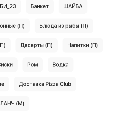
АБИ_23
Банкет
ШАЙБА
онные (П)
Блюда из рыбы (П)
(П)
Десерты (П)
Напитки (П)
Виски
Ром
Водка
ие
Доставка Pizza Club
ЛАНЧ (М)