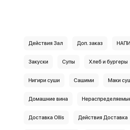
{{ textContacts }}
Действия Зал
Доп. заказ
НАП
Закуски
Супы
Хлеб и бургеры
Нигири суши
Сашими
Маки су
Домашние вина
Нераспределяемые
Доставка Ollis
Действия Доставка