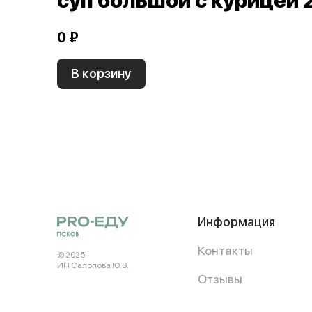
суп большой с курицей 
0 ₽
В корзину
Информация
Контакты
© 2025
ИП Салопова Ю. В.
Отзывы