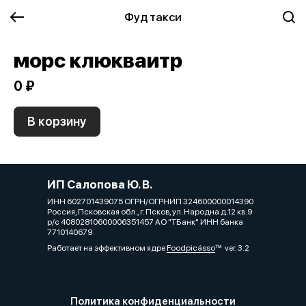
Фуд такси
морс клюкваитр
0 ₽
В корзину
ИП Салопова Ю. В.
ИНН 602701439075 ОГРН/ОГРНИП 324600000014390
Россия, Псковская обл., г. Псков, ул. Народна д.12 кв.9
р/с 40802810600006351457 АО "ТБанк" ИНН банка
7710140679
Работает на эффективном ядре
Foodpicásso
ver. 3.2
Политика конфиденциальности