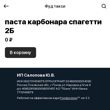
Фуд такси
паста карбонара спагетти
2Б
0 ₽
В корзину
ИП Салопова Ю. В.
ИНН 602701439075 ОГРН/ОГРНИП 324600000014390
Россия, Псковская обл., г. Псков, ул. Народна д.12 кв.9
р/с 40802810600006351457 АО "ТБанк" ИНН банка
7710140679
Работает на эффективном ядре
Foodpicásso
ver. 3.2