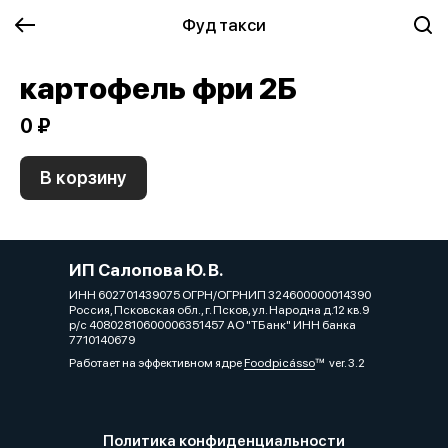
Фуд такси
картофель фри 2Б
0 ₽
В корзину
ИП Салопова Ю. В.
ИНН 602701439075 ОГРН/ОГРНИП 324600000014390
Россия, Псковская обл., г. Псков, ул. Народна д.12 кв.9
р/с 40802810600006351457 АО "ТБанк" ИНН банка
7710140679
Работает на эффективном ядре
Foodpicásso
ver. 3.2
Политика конфиденциальности